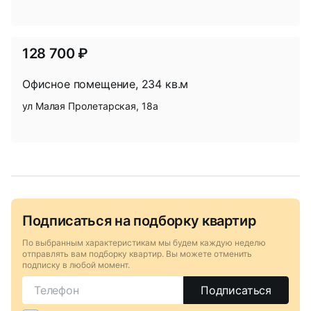
избр
128 700 ₽
Офисное помещение, 234 кв.м
ул Малая Пролетарская, 18а
В
избр
Подписаться на подборку квартир
В
избр
По выбранным характеристикам мы будем каждую неделю
отправлять вам подборку квартир. Вы можете отменить
подписку в любой момент.
Подписаться