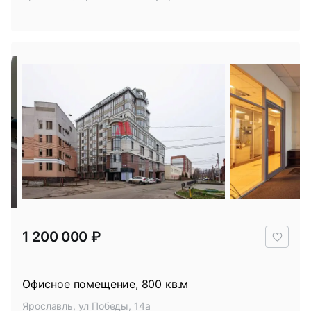
В
1 200 000 ₽
избр
Офисное помещение, 800 кв.м
Ярославль, ул Победы, 14а