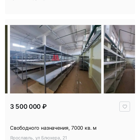
В
3 500 000 ₽
избр
Свободного назначения, 7000 кв. м
Ярославль, ул Блюхера, 21