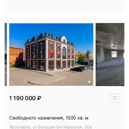
В
1 190 000 ₽
избр
Свободного назначения, 1500 кв. м
Ярославль, ул Большая Октябрьская, 30а