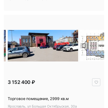
В
3 152 400 ₽
избр
Торговое помещение, 2999 кв.м
Ярославль, ул Большая Октябрьская, 30а