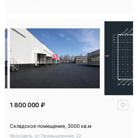
В
1 800 000 ₽
избр
Складское помещение, 3000 кв.м
Ярославль, ул Промышленная, 22