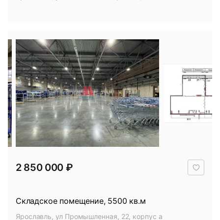
В
2 850 000 ₽
избр
Складское помещение, 5500 кв.м
Ярославль, ул Промышленная, 22, корпус а