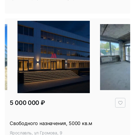
В
5 000 000 ₽
избр
Свободного назначения, 5000 кв.м
Ярославль, ул Громова, 9