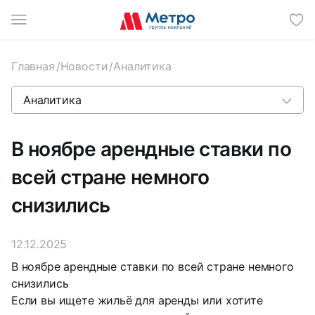
И
Главная
/
Новости
/
Аналитика
Аналитика
Все новости
В ноябре арендные ставки по
Новости отрасли
всей стране немного
снизились
СМИ о нас
12.12.2025
События «Метро»
В ноябре арендные ставки по всей стране немного
снизились
Если вы ищете жильё для аренды или хотите