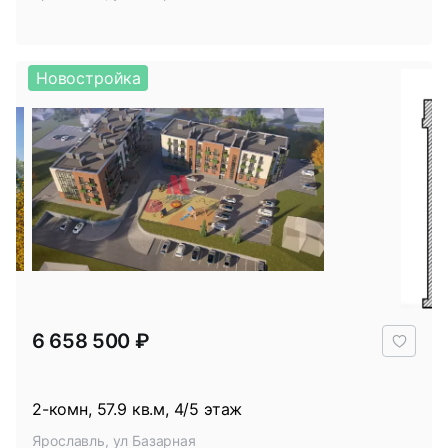
Новостройка
В
6 658 500 ₽
избр
2-комн, 57.9 кв.м, 4/5 этаж
Ярославль, ул Базарная