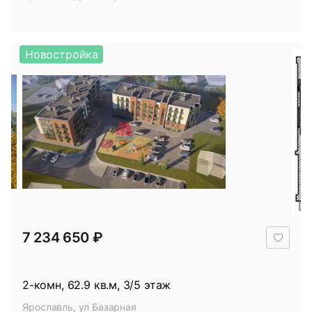
Новостройка
В
7 234 650 ₽
избр
2-комн, 62.9 кв.м, 3/5 этаж
Ярославль, ул Базарная