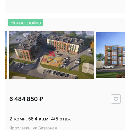
Новостройка
В
6 484 850 ₽
избр
2-комн, 56.4 кв.м, 4/5 этаж
Ярославль, ул Базарная