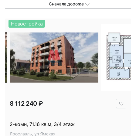
Сначала дороже
Новостройка
В
8 112 240 ₽
избр
2-комн, 71.16 кв.м, 3/4 этаж
Ярославль, ул Ямская