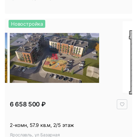
Новостройка
В
6 658 500 ₽
избр
2-комн, 57.9 кв.м, 2/5 этаж
Ярославль, ул Базарная