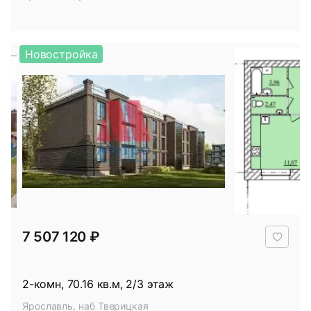
Новостройка
В
7 507 120 ₽
избр
2-комн, 70.16 кв.м, 2/3 этаж
Ярославль, наб Тверицкая