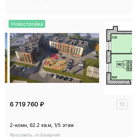
Новостройка
В
6 719 760 ₽
избр
2-комн, 62.2 кв.м, 1/5 этаж
Ярославль, ул Базарная