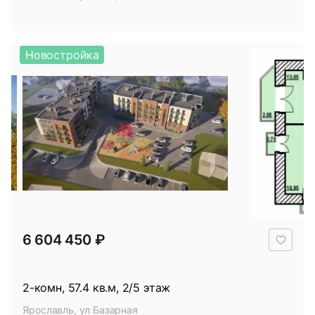
Новостройка
В
6 604 450 ₽
избр
2-комн, 57.4 кв.м, 2/5 этаж
Ярославль, ул Базарная