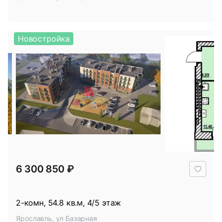
Новостройка
В
6 300 850 ₽
избр
2-комн, 54.8 кв.м, 4/5 этаж
Ярославль, ул Базарная