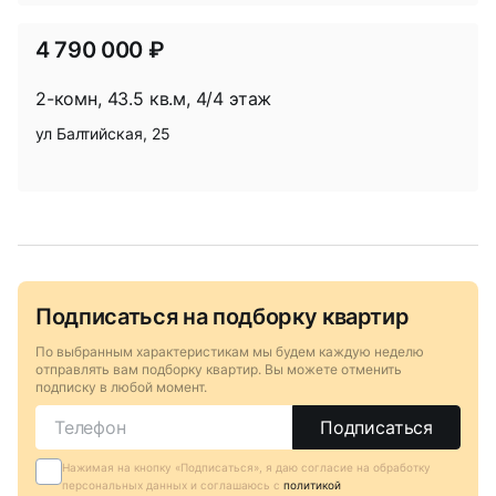
4 790 000 ₽
2-комн, 43.5 кв.м, 4/4 этаж
ул Балтийская, 25
В
избр
Подписаться на подборку квартир
В
избр
По выбранным характеристикам мы будем каждую неделю
отправлять вам подборку квартир. Вы можете отменить
подписку в любой момент.
Подписаться
Нажимая на кнопку «Подписаться», я даю согласие на обработку
персональных данных и соглашаюсь c
политикой