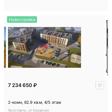
Новостройка
В
7 234 650 ₽
избр
2-комн, 62.9 кв.м, 4/5 этаж
Ярославль, ул Базарная