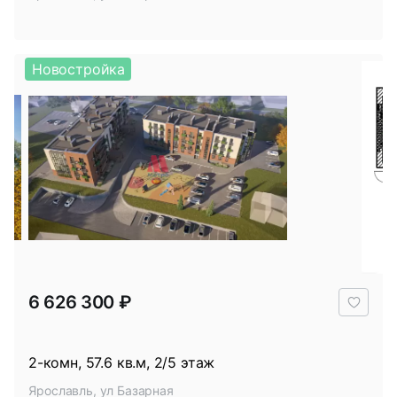
Новостройка
В
6 626 300 ₽
избр
2-комн, 57.6 кв.м, 2/5 этаж
Ярославль, ул Базарная