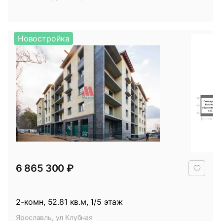
Новостройка
В
6 865 300 ₽
избр
2-комн, 52.81 кв.м, 1/5 этаж
Ярославль, ул Клубная