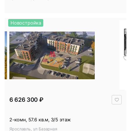
Новостройка
В
6 626 300 ₽
избр
2-комн, 57.6 кв.м, 3/5 этаж
Ярославль, ул Базарная