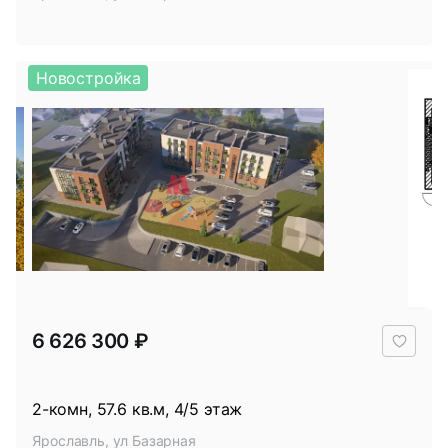
Новостройка
В
6 626 300 ₽
избр
2-комн, 57.6 кв.м, 4/5 этаж
Ярославль, ул Базарная