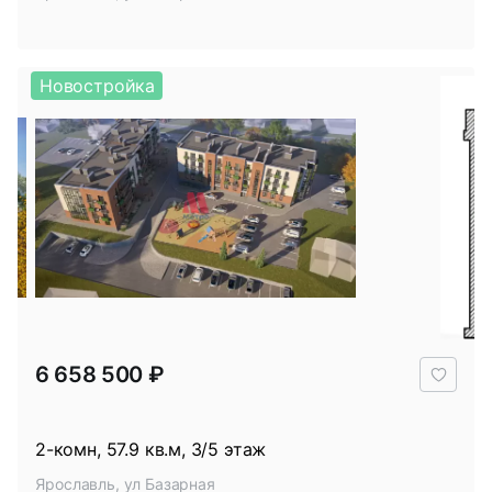
Новостройка
В
6 658 500 ₽
избр
2-комн, 57.9 кв.м, 3/5 этаж
Ярославль, ул Базарная