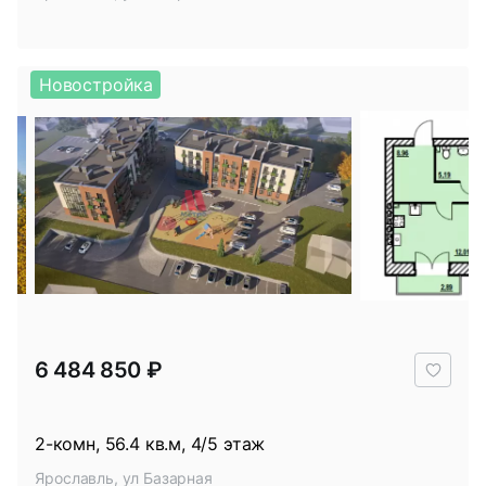
Новостройка
В
6 484 850 ₽
избр
2-комн, 56.4 кв.м, 4/5 этаж
Ярославль, ул Базарная